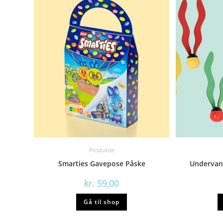
Produkter
Smarties Gavepose Påske
Undervand
kr.
59,00
Gå til shop