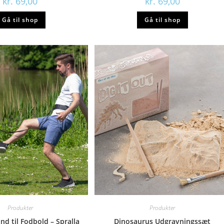
kr.
69,00
kr.
69,00
Gå til shop
Gå til shop
Produkter
Produkter
d til Fodbold – Spralla
Dinosaurus Udgravningssæt