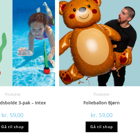
Produkter
Produkter
sbolde 3-pak – Intex
Folieballon Bjørn
kr.
59,00
kr.
59,00
Gå til shop
Gå til shop