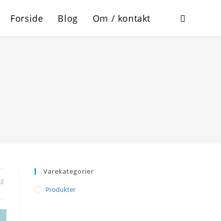
Forside
Blog
Om / kontakt
Toggle
website
search
Varekategorier
LE
Produkter