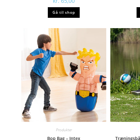
kr.
65,00
Gå til shop
Produkter
Bop Bag – Intex
Træningsbån