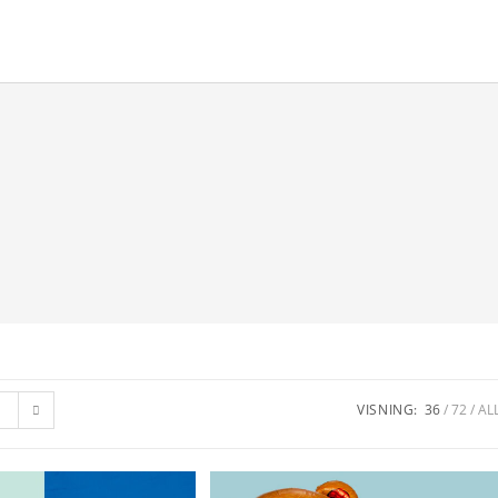
VISNING:
36
72
AL