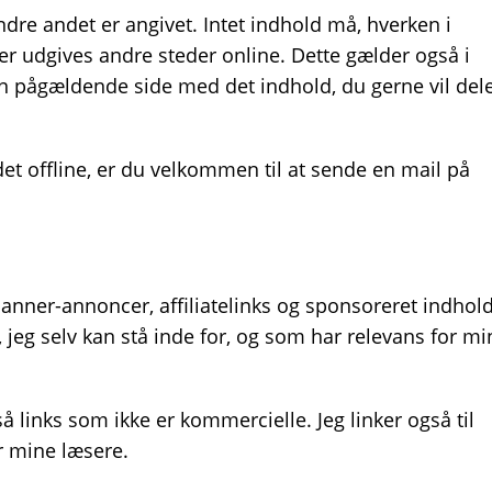
ndre andet er angivet. Intet indhold må, hverken i
ler udgives andre steder online. Dette gælder også i
den pågældende side med det indhold, du gerne vil del
ldet offline, er du velkommen til at sende en mail på
anner-annoncer, affiliatelinks og sponsoreret indhold
eg selv kan stå inde for, og som har relevans for mi
å links som ikke er kommercielle. Jeg linker også til
or mine læsere.