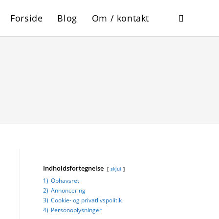
Forside
Blog
Om / kontakt
Toggle
website
search
Indholdsfortegnelse
skjul
1)
Ophavsret
2)
Annoncering
3)
Cookie- og privatlivspolitik
4)
Personoplysninger