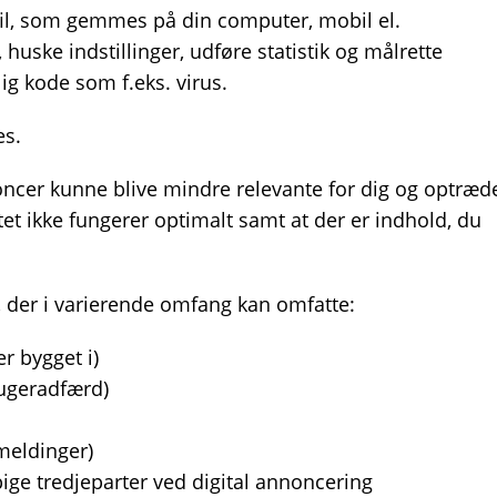
tfil, som gemmes på din computer, mobil el.
uske indstillinger, udføre statistik og målrette
g kode som f.eks. virus.
es.
nnoncer kunne blive mindre relevante for dig og optræd
et ikke fungerer optimalt samt at der er indhold, du
, der i varierende omfang kan omfatte:
 bygget i)
rugeradfærd)
meldinger)
ige tredjeparter ved digital annoncering