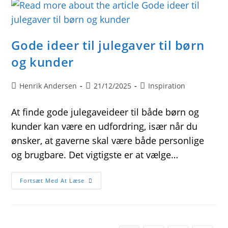
Til
Børn
Gode ideer til julegaver til børn
og kunder
Post
Post
Post
Henrik Andersen
21/12/2025
Inspiration
author:
published:
category:
At finde gode julegaveideer til både børn og
kunder kan være en udfordring, især når du
ønsker, at gaverne skal være både personlige
og brugbare. Det vigtigste er at vælge…
Gode
Fortsæt Med At Læse
Ideer
Til
Julegaver
Til
Børn
Og