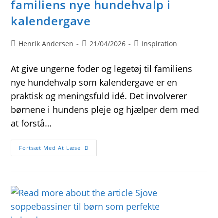
familiens nye hundehvalp i
kalendergave
Post
Post
Post
Henrik Andersen
21/04/2026
Inspiration
author:
published:
category:
At give ungerne foder og legetøj til familiens
nye hundehvalp som kalendergave er en
praktisk og meningsfuld idé. Det involverer
børnene i hundens pleje og hjælper dem med
at forstå…
Giv
Fortsæt Med At Læse
Ungerne
Foder
Og
Legetøj
Til
Familiens
Nye
Hundehvalp
I
Kalendergave