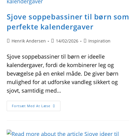
Sjove soppebassiner til børn som
perfekte kalendergaver
Post
Post
Post
Henrik Andersen
14/02/2026
Inspiration
author:
published:
category:
Sjove soppebassiner til børn er ideelle
kalendergaver, fordi de kombinerer leg og
bevægelse på en enkel måde. De giver børn
mulighed for at udforske vandleg sikkert og
sjovt, samtidig med…
Sjove
Fortsæt Med At Læse
Soppebassiner
Til
Børn
Som
Perfekte
Kalendergaver