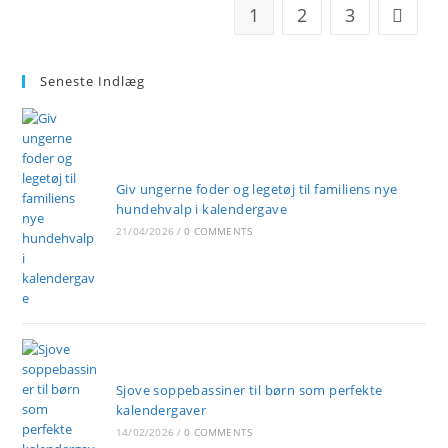
Kunder
1
2
3
Go to t
Seneste Indlæg
Giv ungerne foder og legetøj til familiens nye
hundehvalp i kalendergave
21/04/2026
/
0 COMMENTS
Sjove soppebassiner til børn som perfekte
kalendergaver
14/02/2026
/
0 COMMENTS